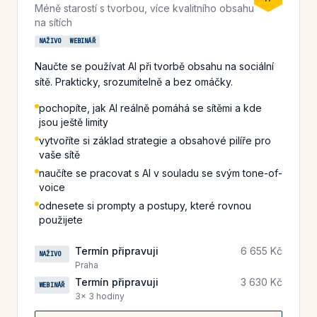
Méně starostí s tvorbou, více kvalitního obsahu
na sítích
NAŽIVO
WEBINÁŘ
Naučte se používat AI při tvorbě obsahu na sociální
sítě. Prakticky, srozumitelně a bez omáčky.
pochopíte, jak AI reálně pomáhá se sítěmi a kde
jsou ještě limity
vytvoříte si základ strategie a obsahové pilíře pro
vaše sítě
naučíte se pracovat s AI v souladu se svým tone-of-
voice
odnesete si prompty a postupy, které rovnou
použijete
Termín připravuji
6 655 Kč
NAŽIVO
Praha
Termín připravuji
3 630 Kč
WEBINÁŘ
3× 3 hodiny