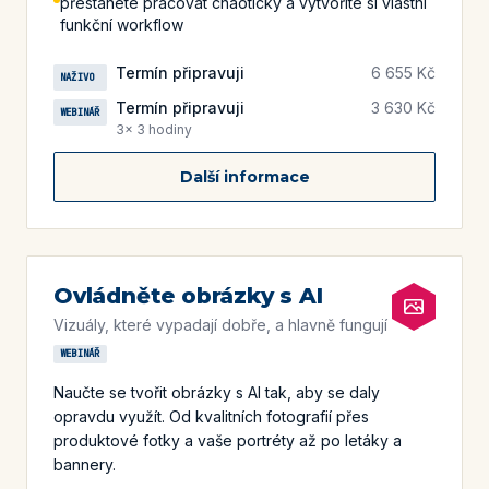
přestanete pracovat chaoticky a vytvoříte si vlastní
funkční workflow
Termín připravuji
6 655 Kč
NAŽIVO
Termín připravuji
3 630 Kč
WEBINÁŘ
3× 3 hodiny
Další informace
Ovládněte obrázky s AI
Vizuály, které vypadají dobře, a hlavně fungují
WEBINÁŘ
Naučte se tvořit obrázky s AI tak, aby se daly
opravdu využít. Od kvalitních fotografií přes
produktové fotky a vaše portréty až po letáky a
bannery.