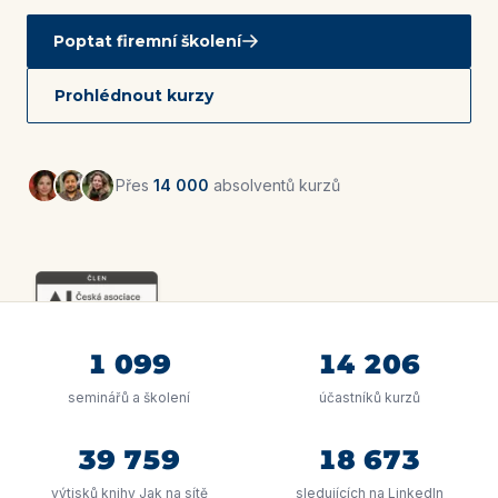
Poptat firemní školení
Prohlédnout kurzy
Přes
14 000
absolventů kurzů
1 099
14 206
seminářů a školení
účastníků kurzů
39 759
18 673
výtisků knihy Jak na sítě
sledujících na LinkedIn