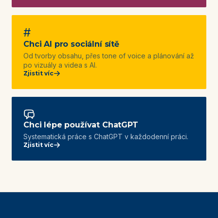
#
Chci AI pro sociální sítě
Od tvorby obsahu, přes tone of voice a plánování až
po vizuály a videa s AI.
Zjistit víc
Chci lépe používat ChatGPT
Systematická práce s ChatGPT v každodenní práci.
Zjistit víc