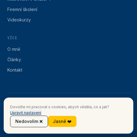
Firemní školení
Videokurzy
VÍCE
O mně
Články
Kontakt
©
2026
Eliška Vyhnánková · Jak na AI
Dovolíte mi pracovat s cookies, abych věděla, co a jak?
Zásady ochrany osobních údajů
Obchodní podmínky
Cookies
Upravit nastavení
Spravovat cookies
IČO: 73689009
Nedovolím ❌
Jasně ❤️