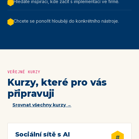
Hledáte inspiraci, kde začít s implementací ve firmě.
Chcete se ponořit hlouběji do konkrétního nástroje.
VEŘEJNÉ KURZY
Kurzy, které pro vás
připravuji
Srovnat všechny kurzy →
Sociální sítě s AI
#