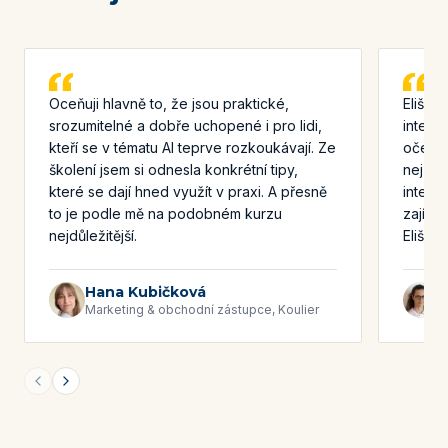
Oceňuji hlavně to, že jsou praktické,
Elišči
srozumitelné a dobře uchopené i pro lidi,
intelig
kteří se v tématu AI teprve rozkoukávají. Ze
očekáv
školení jsem si odnesla konkrétní tipy,
nejzás
které se dají hned využít v praxi. A přesně
inteli
to je podle mě na podobném kurzu
zajíma
nejdůležitější.
Elišči
Hana Kubičková
M
Marketing & obchodní zástupce, Koulier
V
Previous slide
Next slide