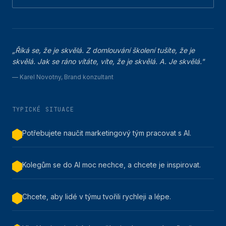
„
Říká se, že je skvělá. Z domlouvání školení tušíte, že je
skvělá. Jak se ráno vítáte, víte, že je skvělá. A. Je skvělá.
"
—
Karel Novotny
,
Brand konzultant
TYPICKÉ SITUACE
Potřebujete naučit marketingový tým pracovat s AI.
Kolegům se do AI moc nechce, a chcete je inspirovat.
Chcete, aby lidé v týmu tvořili rychleji a lépe.